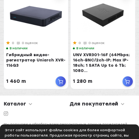
0
0 оценок
0
0 оценок
В наличии
В наличии
Гибридный видео-
UNV XVR301-16F (64Mbps;
регистратор Uniarch XVR-
16ch-BNC/2ch-IP; Max IP-
116G3
18ch; 1 SATA Up to 6 Tb;
1080...
1 460 m
1 280 m
Каталог
Для покупателей
Мы получаем и обрабатываем персональные данные посетителей
нашего сайта в соответствии с
официальной политикой
Этот сайт использует файлы cookies для более комфортной
работы пользователя. Продолжая просмотр страниц сайта, вы