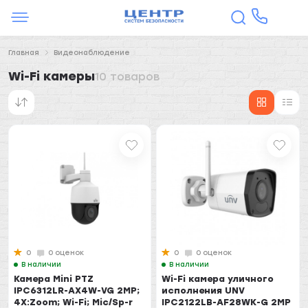
Главная
Видеонаблюдение
Wi-Fi камеры
10 товаров
0
0 оценок
0
0 оценок
В наличии
В наличии
Камера Mini PTZ
Wi-Fi камера уличного
IPC6312LR-AX4W-VG 2MP;
исполнения UNV
4X:Zoom; Wi-Fi; Mic/Sp-r
IPC2122LB-AF28WK-G 2MP