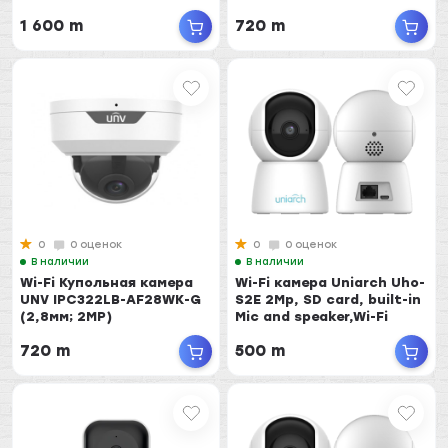
1 600 m
720 m
0
0 оценок
0
0 оценок
В наличии
В наличии
Wi-Fi Купольная камера
Wi-Fi камера Uniarch Uho-
UNV IPC322LB-AF28WK-G
S2E 2Mp, SD card, built-in
(2,8мм; 2MP)
Mic and speaker,Wi-Fi
720 m
500 m