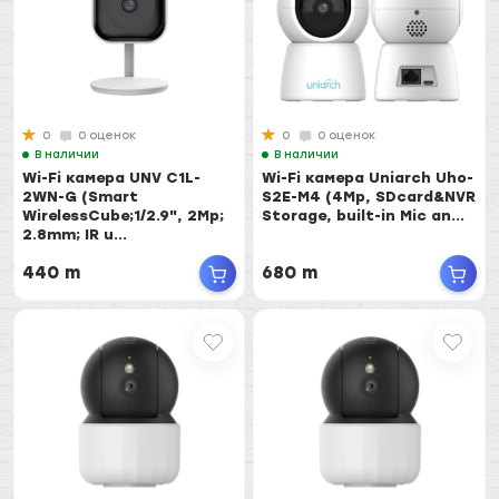
0
0 оценок
0
0 оценок
В наличии
В наличии
Wi-Fi камера UNV C1L-
Wi-Fi камера Uniarch Uho-
2WN-G (Smart
S2E-M4 (4Mp, SDcard&NVR
WirelessCube;1/2.9", 2Mp;
Storage, built-in Mic an...
2.8mm; IR u...
440 m
680 m