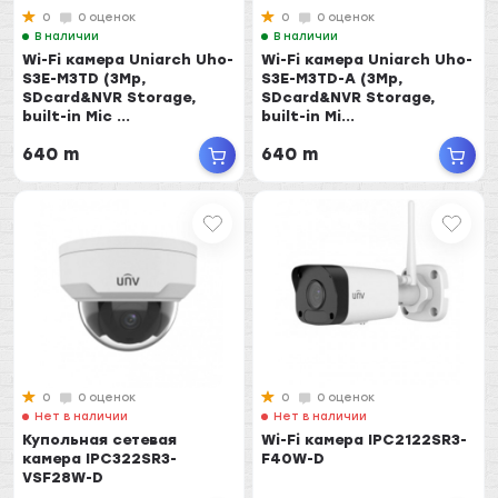
0
0 оценок
0
0 оценок
В наличии
В наличии
Wi-Fi камера Uniarch Uho-
Wi-Fi камера Uniarch Uho-
S3E-M3TD (3Mp,
S3E-M3TD-A (3Mp,
SDcard&NVR Storage,
SDcard&NVR Storage,
built-in Mic ...
built-in Mi...
640 m
640 m
0
0 оценок
0
0 оценок
Нет в наличии
Нет в наличии
Купольная сетевая
Wi-Fi камера IPC2122SR3-
камера IPC322SR3-
F40W-D
VSF28W-D