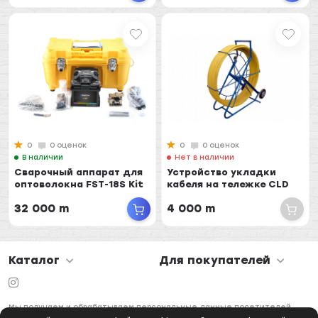
0
0 оценок
0
0 оценок
В наличии
Нет в наличии
Сварочный аппарат для
Устройство укладки
оптоволокна FST-18S Kit
кабеля на тележке CLD
32 000 m
4 000 m
Каталог
Для покупателей
Мы получаем и обрабатываем персональные данные посетителей