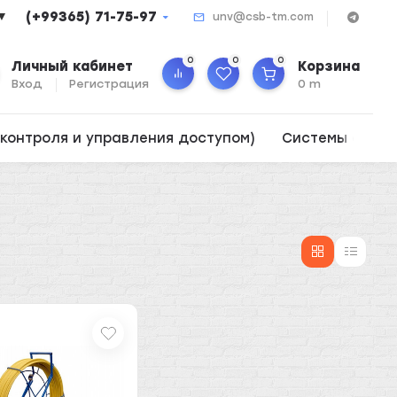
(+99365) 71-75-97
▼
unv@csb-tm.com
0
0
0
Личный кабинет
Корзина
Вход
Регистрация
0 m
контроля и управления доступом)
Системы опов