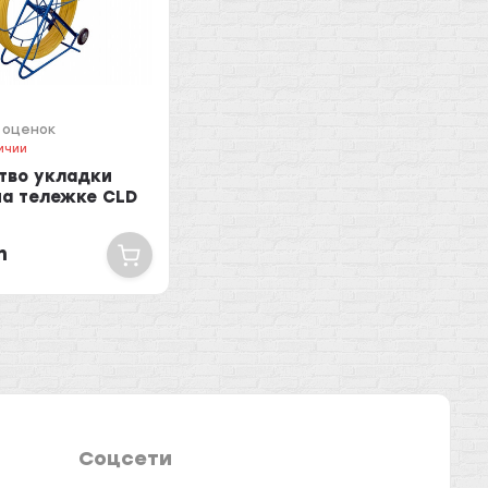
 оценок
ичии
тво укладки
на тележке CLD
m
Соцсети