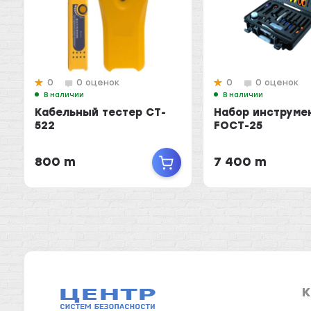
0
0 оценок
0
0 оценок
В наличии
В наличии
Кабельный тестер CT-
Набор инструме
522
FOCT-25
800 m
7 400 m
К