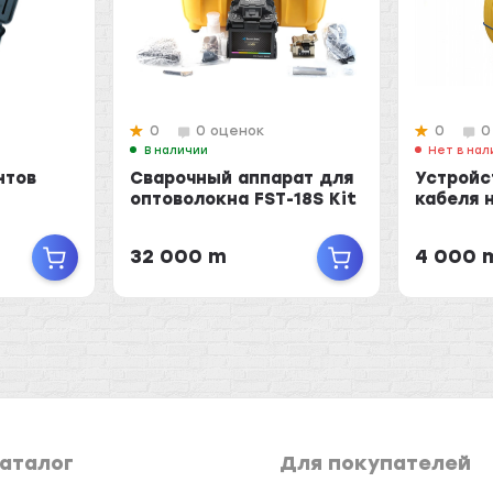
0
0 оценок
0
0
В наличии
Нет в нал
нтов
Сварочный аппарат для
Устройс
оптоволокна FST-18S Kit
кабеля 
32 000 m
4 000 
аталог
Для покупателей