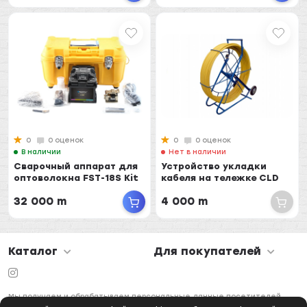
0
0 оценок
0
0 оценок
В наличии
Нет в наличии
Сварочный аппарат для
Устройство укладки
оптоволокна FST-18S Kit
кабеля на тележке CLD
32 000 m
4 000 m
Каталог
Для покупателей
Мы получаем и обрабатываем персональные данные посетителей