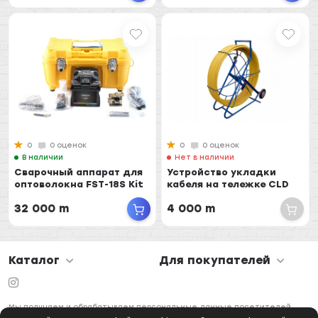
0
0 оценок
0
0 оценок
В наличии
Нет в наличии
Сварочный аппарат для
Устройство укладки
оптоволокна FST-18S Kit
кабеля на тележке CLD
32 000 m
4 000 m
Каталог
Для покупателей
Мы получаем и обрабатываем персональные данные посетителей