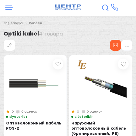
Baş sahypa
Кабеля
Optiki kabel
4 товара
0
0 оценок
0
0 оценок
Elýeterlidir
Elýeterlidir
Оптоволоконный кабель
Наружный
FOS-2
оптоволоконный кабель
(бронированный, PE)