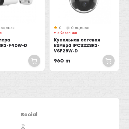
 оценок
0
0 оценок
äl
elýeterli däl
мера
Купольная сетевая
SR3-F40W-D
камера IPC322SR3-
VSF28W-D
960 m
Social