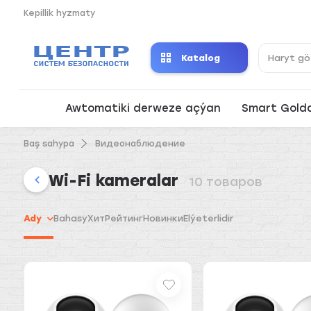
Kepillik hyzmaty
Katalog
Awtomatiki derweze açýan
Smart Gold
Baş sahypa
Видеонаблюдение
Wi-Fi kameralar
10 товаров
Ady
Bahasy
Хит
Рейтинг
Новинки
Elýeterlidir