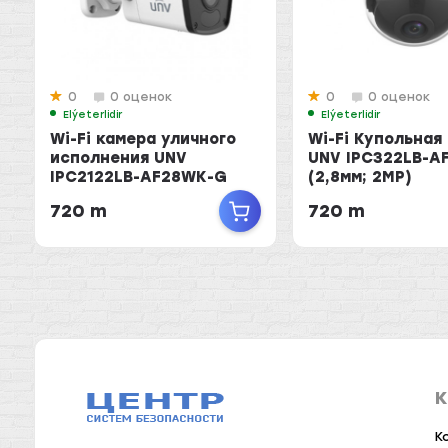
0
0 оценок
0
0 оценок
Elýeterlidir
Elýeterlidir
Wi-Fi камера уличного
Wi-Fi Купольная
исполнения UNV
UNV IPC322LB-A
IPC2122LB-AF28WK-G
(2,8мм; 2MP)
2MP
720 m
720 m
K
К