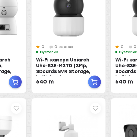
0
0 оценок
0
0
Elýeterlidir
Elýeterlidi
arch
Wi-Fi камера Uniarch
Wi-Fi ка
p,
Uho-S3E-M3TD (3Mp,
Uho-S3E
rage,
SDcard&NVR Storage,
SDcard&
built-in Mic ...
built-in M
640 m
640 m