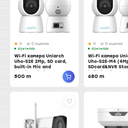
0
0 оценок
0
0 оценок
Elýeterlidir
Elýeterlidir
Wi-Fi камера Uniarch
Wi-Fi камера Uni
Uho-S2E 2Mp, SD card,
Uho-S2E-M4 (4M
built-in Mic and
SDcard&NVR Sto
speaker,Wi-Fi
built-in Mic an...
500 m
680 m