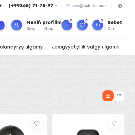
(+99365) 71-75-97
▼
unv@csb-tm.com
0
0
0
Meniň profilim
Sebet
k
Giriş
Giriş
0 m
olandyryş ulgamy
Jemgyýetçilik salgy ulgamlary