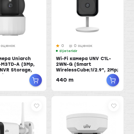
 оценок
0
0 оценок
r
Elýeterlidir
мера Uniarch
Wi-Fi камера UNV C1L-
-M3TD-A (3Mp,
2WN-G (Smart
NVR Storage,
WirelessCube;1/2.9", 2Mp;
i...
2.8mm; IR u...
440 m