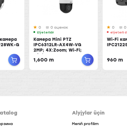
0
0 оценок
0
0
Elýeterlidir
elýeterli d
 камера
Камера Mini PTZ
Wi-Fi ка
F28WK-G
IPC6312LR-AX4W-VG
IPC2122
2MP; 4X:Zoom; Wi-Fi;
Mic/Sp-r
1,600 m
960 m
atalog
Alyjylar üçin
орзина
Meniň profilim