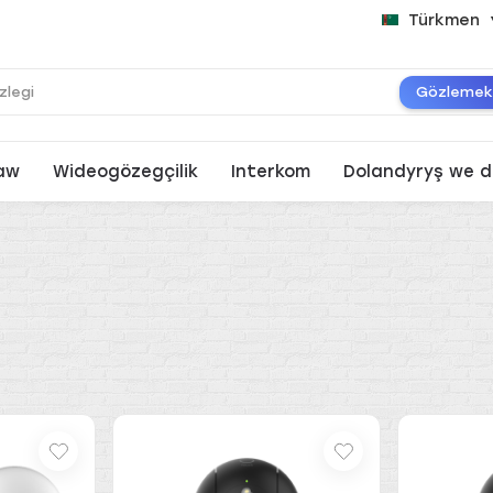
Türkmen
Gözleme
aw
Wideogözegçilik
Interkom
Dolandyryş we d