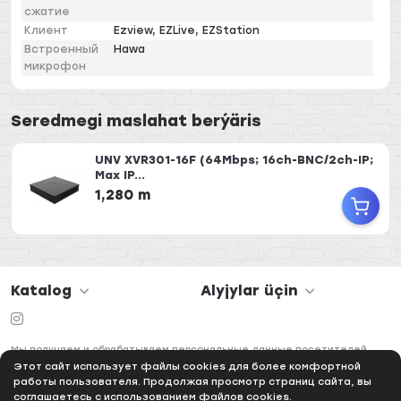
сжатие
Клиент
Ezview, EZLive, EZStation
Встроенный
Hawa
микрофон
Seredmegi maslahat berýäris
UNV XVR301-16F (64Mbps; 16ch-BNC/2ch-IP;
Max IP...
1,280 m
Katalog
Alyjylar üçin
Мы получаем и обрабатываем персональные данные посетителей
нашего сайта в соответствии с
официальной политикой
Этот сайт использует файлы cookies для более комфортной
работы пользователя. Продолжая просмотр страниц сайта, вы
соглашаетесь с использованием файлов cookies.