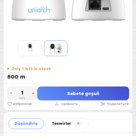
Only 1 left in stock
500 m
Sebete goşuň
sany
Избранное
Сравнить
Поделиться
Düşündiriş
Teswirler
0