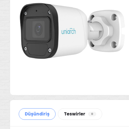
Düşündiriş
Teswirler
0