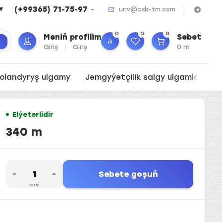
(+99365) 71-75-97
▼
unv@csb-tm.com
0
0
0
Meniň profilim
Sebet
k
Giriş
Giriş
0 m
olandyryş ulgamy
Jemgyýetçilik salgy ulgamlary
Elýeterlidir
340 m
Sebete goşuň
sany