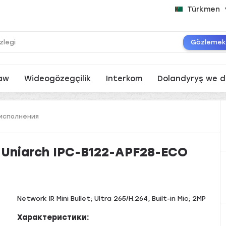
Türkmen
Gözleme
aw
Wideogözegçilik
Interkom
Dolandyryş we d
 исполнения
 Uniarch IPC-B122-APF28-ECO
Network IR Mini Bullet; Ultra 265/H.264; Built-in Mic; 2MP
Характеристики: