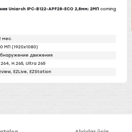
ия Uniarch IPC-B122-APF28-ECO 2,8мм; 2МП
coming
2 мес.
.0 МП (1920х1080)
бнаружение движения
.264, H.265, Ultra 265
zview, EZLive, EZStation
atalog
Alyjylar üçin