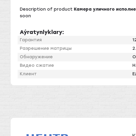
Description of product
Камера уличного исполнен
soon
Aýratynlyklary:
Гарантия
1
Разрешение матрицы
2
Обнаружение
О
Видео сжатие
H
Клиент
E
K