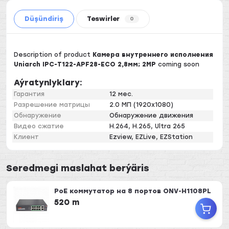
Düşündiriş
Teswirler
0
Description of product
Камера внутреннего исполнения
Uniarch IPC-T122-APF28-ECO 2,8мм; 2MP
coming soon
Aýratynlyklary:
Гарантия
12 мес.
Разрешение матрицы
2.0 МП (1920х1080)
Обнаружение
Обнаружение движения
Видео сжатие
H.264, H.265, Ultra 265
Клиент
Ezview, EZLive, EZStation
Seredmegi maslahat berýäris
PoE коммутатор на 8 портов ONV-H1108PL
520 m