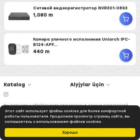
Сетевой видеорегистратор NVR301-08S3
1,080 m
Камера уличного исполнения Uniarch IPC-
B124-APF...
440 m
Katalog
Alyjylar üçin
Мы получаем и обрабатываем персональные данные посетителей
нашего сайта в соответствии с
официальной политикой
Этот сайт использует файлы cookies для более комфортной
работы пользователя. Продолжая просмотр страниц сайта, вы
соглашаетесь с использованием файлов cookies.
Хорошо
Главная
Каталог
Избранное
Профиль
Корзина