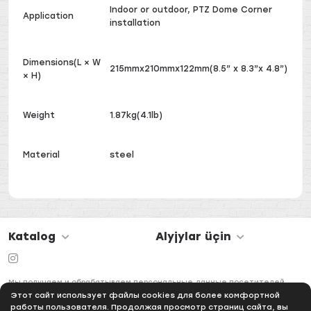
Indoor or outdoor, PTZ Dome Corner
Application
installation
Dimensions(L × W
215mmx210mmx122mm(8.5” x 8.3”x 4.8”)
× H)
Weight
1.87kg(4.1lb)
Material
steel
Katalog
Alyjylar üçin
Мы получаем и обрабатываем персональные данные посетителей
нашего сайта в соответствии с
официальной политикой
Этот сайт использует файлы cookies для более комфортной
работы пользователя. Продолжая просмотр страниц сайта, вы