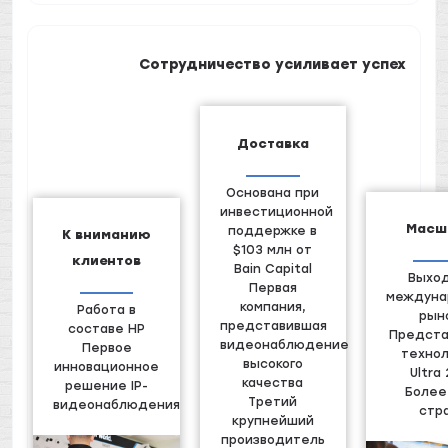
Сотрудничество усиливает успех
Доставка
Основана при
инвестиционной
Масш
поддержке в
К вниманию
$103 млн от
клиентов
Bain Capital
Выход
Первая
междуна
компания,
Работа в
рын
представившая
составе HP
Предста
видеонаблюдение
Первое
технол
высокого
инновационное
Ultra
качества
решение IP-
Более
Третий
видеонаблюдения
стр
крупнейший
производитель