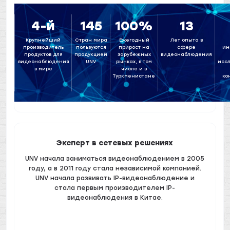
4-й
145
100%
13
Крупнейший
Стран мира
Ежегодный
Лет опыта в
ин
производитель
пользуются
прирост на
сфере
продуктов для
продукцией
зарубежных
видеонаблюдения
исс
видеонаблюдения
UNV
рынках, в том
в мире
числе и в
ко
Туркменистане
Эксперт в сетевых решениях
UNV начала заниматься видеонаблюдением в 2005
году, а в 2011 году стала независимой компанией.
UNV начала развивать IP-видеонаблюдение и
стала первым производителем IP-
видеонаблюдения в Китае.