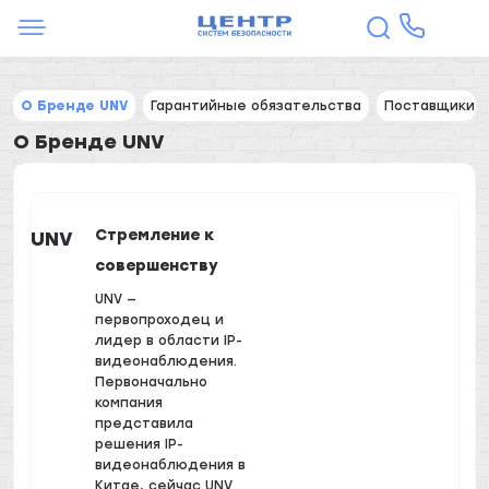
О Бренде UNV
Гарантийные обязательства
Поставщики
О Бренде UNV
Стремление к
UNV
совершенству
UNV —
первопроходец и
лидер в области IP-
видеонаблюдения.
Первоначально
компания
представила
решения IP-
видеонаблюдения в
Китае, сейчас UNV