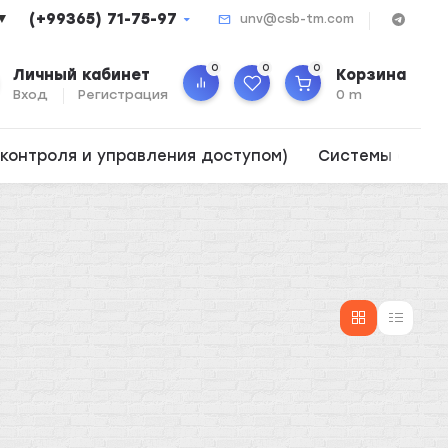
(+99365) 71-75-97
▼
unv@csb-tm.com
0
0
0
Личный кабинет
Корзина
Вход
Регистрация
0 m
контроля и управления доступом)
Системы опов