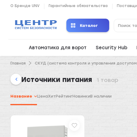
О Бренде UNV
Гарантийные обязательства
Поставщ
Каталог
Автоматика для ворот
Security Hub
Главная
СКУД (система контроля и управления доступом
Источники питания
1 товар
Название
Цена
Хит
Рейтинг
Новинки
В наличии