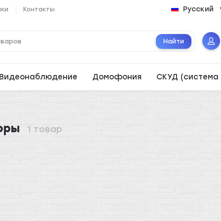
Русский
ики
Контакты
Найти
Видеонаблюдение
Домофония
СКУД (система 
оры
1 товар