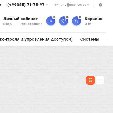
(+99365) 71-75-97
▼
unv@csb-tm.com
0
0
0
Личный кабинет
Корзина
Вход
Регистрация
0 m
контроля и управления доступом)
Системы опов