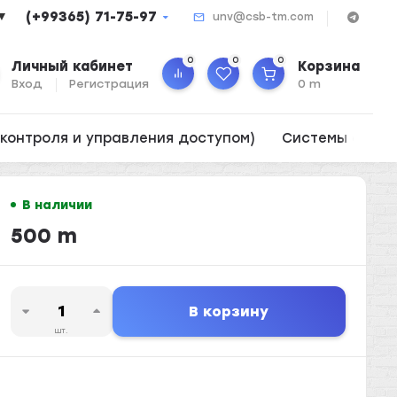
(+99365) 71-75-97
▼
unv@csb-tm.com
0
0
0
Личный кабинет
Корзина
Вход
Регистрация
0 m
контроля и управления доступом)
Системы опов
В наличии
500 m
В корзину
шт.