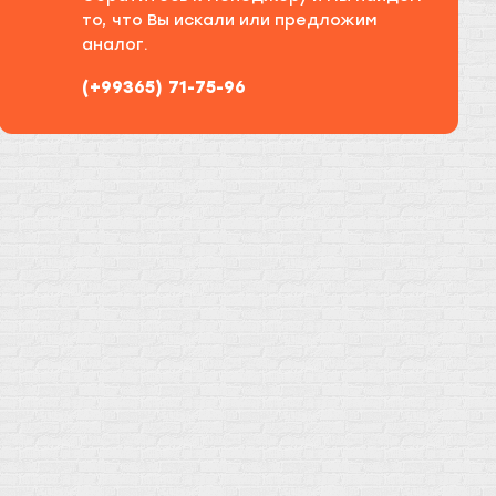
то, что Вы искали или предложим
аналог.
(+99365) 71-75-96