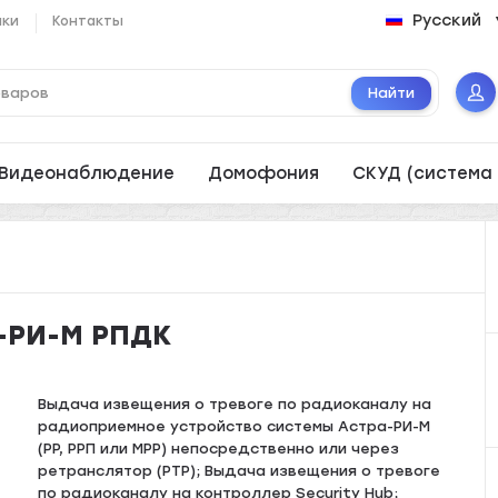
Русский
ики
Контакты
Найти
Видеонаблюдение
Домофония
СКУД (система 
а-РИ-М РПДК
Выдача извещения о тревоге по радиоканалу на
радиоприемное устройство системы Астра-РИ-М
(РР, РРП или МРР) непосредственно или через
ретранслятор (РТР); Выдача извещения о тревоге
по радиоканалу на контроллер Security Hub;