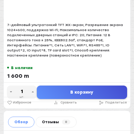
7-дюймовый ультратонкий TFT ЖК-экран; Разрешение экрана
1024×600; поддержка Wi-Fi; Максимальное количество
подключенных дверных станций и IPC: 20; Питание: 12 В
постоянного тока ± 25%, IEEE802.3af, стандарт PoE;
Интерфейсы: Питание*1, Сеть LAN*1, WiFi*1, RS485*1, IO
output*2, IO input*8, TF card slot*1; Способ крепления:
Настенное крепление (поверхностное крепление)
В наличии
1 600 m
В корзину
шт.
Избранное
Сравнить
Поделиться
Обзор
Отзывы
0