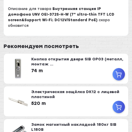
Описание для товара
Внутренняя станция IP
домофона UNV OEI-372S-H-W (7" ultra-thin TFT LCD
screen&Support Wi-Fi; DC12V/Standard PoE)
скоро
обновится
Рекомендуем посмотреть
Кнопка открытия двери SIB OP03 (металл,
монтаж ...
74 m
Электрическая защёлка DK12 с лицевой
пластиной
520 m
Замок магнитный накладной 180кг SIB
L180B