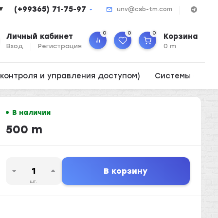
(+99365) 71-75-97
▼
unv@csb-tm.com
0
0
0
Личный кабинет
Корзина
Вход
Регистрация
0 m
контроля и управления доступом)
Системы опов
В наличии
500 m
В корзину
шт.