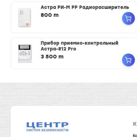
Астра РИ-М РР Радиорасширитель
800 m
Прибор приемно-контрольный
Астра-812 Pro
3 500 m
К
К