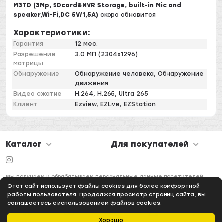
M3TD (3Mp, SDcard&NVR Storage, built-in Mic and
speaker,Wi-Fi,DC 5V/1,5A)
скоро обновится
Характеристики:
Гарантия
12 мес.
Разрешение
3.0 МП (2304x1296)
матрицы
Обнаружение
Обнаружение человека, Обнаружение
движения
Видео сжатие
H.264, H.265, Ultra 265
Клиент
Ezview, EZLive, EZStation
Каталог
Для покупателей
Мы получаем и обрабатываем персональные данные посетителей
нашего сайта в соответствии с
официальной политикой
Этот сайт использует файлы cookies для более комфортной
работы пользователя. Продолжая просмотр страниц сайта, вы
соглашаетесь с использованием файлов cookies.
Хорошо
Главная
Каталог
Избранное
Профиль
Корзина