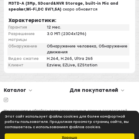
M3TD-A (3Mp, SDcard&NVR Storage, built-in Mic and
speaker,Wi-Fi,DC 5V/1,5A)
скоро обновится
Характеристики:
Гарантия
12 мес.
Разрешение
3.0 МП (2304x1296)
матрицы
Обнаружение
Обнаружение человека, Обнаружение
движения
Видео сжатие
H.264, H.265, Ultra 265
Клиент
Ezview, EZLive, EZStation
Каталог
Для покупателей
Мы получаем и обрабатываем персональные данные посетителей
нашего сайта в соответствии с
официальной политикой
Этот сайт использует файлы cookies для более комфортной
работы пользователя. Продолжая просмотр страниц сайта, вы
соглашаетесь с использованием файлов cookies.
Хорошо
Главная
Каталог
Избранное
Профиль
Корзина