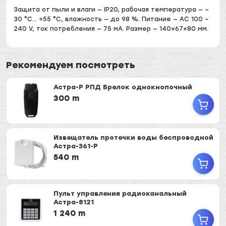
Защита от пыли и влаги — IP20, рабочая температура — –
30 °С… +55 °С, влажность — до 98 %. Питание — AC 100 ~
240 V, ток потребления — 75 мА. Размер — 140×67×80 мм.
Рекомендуем посмотреть
Астра-Р РПД Брелок однокнопочный
300 m
Извещатель протечки воды беспроводной
Астра-361-Р
540 m
Пульт управления радиоканальный
Астра-8121
1 240 m