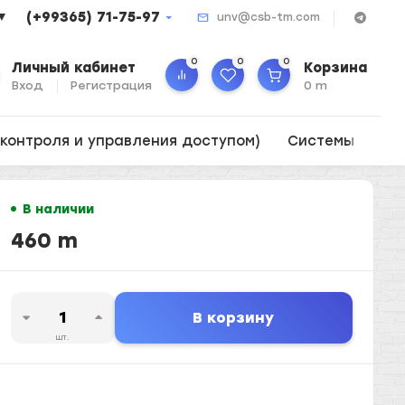
(+99365) 71-75-97
▼
unv@csb-tm.com
0
0
0
Личный кабинет
Корзина
Вход
Регистрация
0 m
контроля и управления доступом)
Системы опов
В наличии
460 m
В корзину
шт.